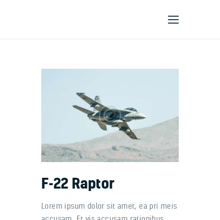
Home
About Us
Products
Services
Contact Us
F-22 Raptor
Lorem ipsum dolor sit amet, ea pri meis
accusam. Et vis accusam rationibus